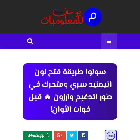
سولو! طريقة فتح لون
انيمتيد سري ومتحرك في
طور اندغيم وارزون 🔥 قبل
فوات الأوان!
Whatsapp 