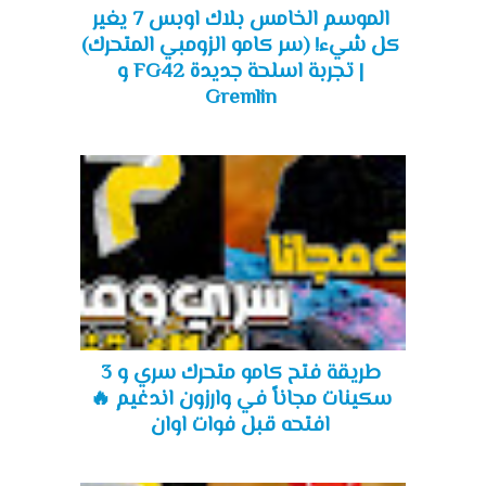
الموسم الخامس بلاك اوبس 7 يغير
كل شيء! (سر كامو الزومبي المتحرك)
| تجربة اسلحة جديدة FG42 و
Gremlin
طريقة فتح كامو متحرك سري و 3
سكينات مجاناً في وارزون اندغيم 🔥
افتحه قبل فوات اوان