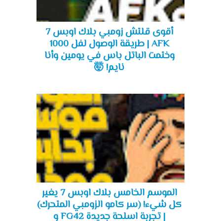
أقوى قلتش زومبي بلاك اوبس 7
AFK | طريقة الوصول لفل 1000
وختمت الباتل باس في يومين وأنا
نايم! 🤯
الموسم الخامس بلاك اوبس 7 يغير
كل شيء! (سر كامو الزومبي المتحرك)
| تجربة اسلحة جديدة FG42 و