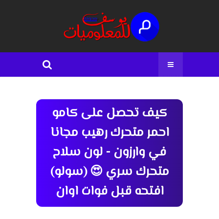
كيف تحصل على كامو
احمر متحرك رهيب مجانا
في وارزون - لون سلاح
متحرك سري 😍 (سولو)
افتحه قبل فوات اوان