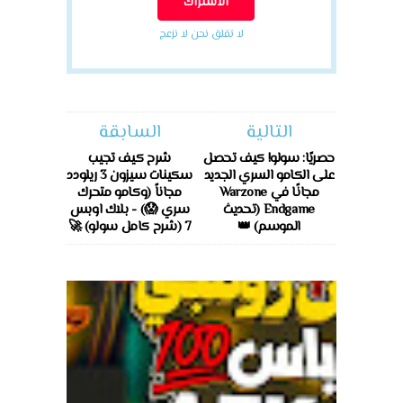
لا تقلق نحن لا نزعج
التالية
السابقة
حصريًا: سولو! كيف تحصل
شرح كيف تجيب
على الكامو السري الجديد
سكينات سيزون 3 ريلودد
مجانًا في Warzone
مجاناً (وكامو متحرك
Endgame (تحديث
سري 😱) - بلاك اوبس
الموسم) 👑
7 (شرح كامل سولو) 🚀