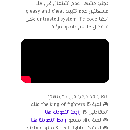
تجنب مشكل عدم اشتغال في كلا
مشكلتين عدم تثبيت easy anti cheat و
ايضا untrusted system file code وكي
لا اطيل عليكم تابعوا مرئية.
العاب قد ترغب في تجربتهم:
🎮 لعبة the king of fighters 15 ملك
المقاتلين 15:
رابط التدوينة هنا
🎮 لعبة sifu سيفو:
رابط التدوينة هنا
🎮 لعبة Street fighter 5 ستريت فايتر5: