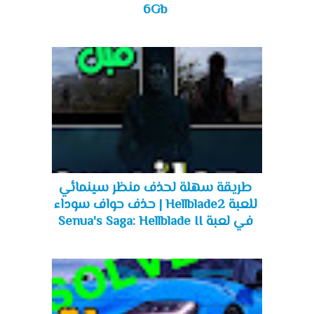
6Gb
طريقة سهلة لحذف منظر سينمائي
للعبة Hellblade2 | حذف حواف سوداء
في لعبة Senua's Saga: Hellblade II