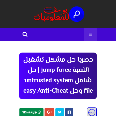
حصريا حل مشكل تشغيل
اللعبة jump force | حل
شامل untrusted system
file وحل easy Anti-Cheat
Whatsapp 