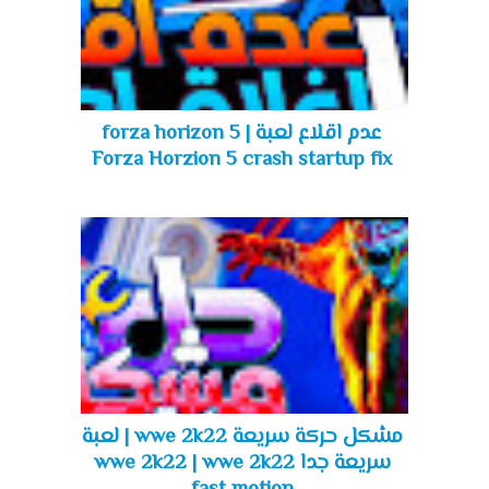
عدم اقلاع لعبة forza horizon 5 |
Forza Horzion 5 crash startup fix
مشكل حركة سريعة wwe 2k22 | لعبة
سريعة جدا wwe 2k22 | wwe 2k22