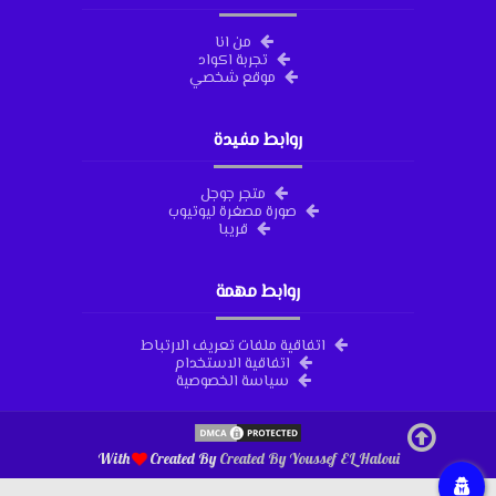
من انا
تجربة اكواد
موقع شخصي
روابط مفيدة
متجر جوجل
صورة مصغرة ليوتيوب
قريبا
روابط مهمة
اتفاقية ملفات تعريف الارتباط
اتفاقية الاستخدام
سياسة الخصوصية
With
Created By
Created By
Youssef EL Haloui