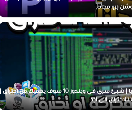
شن برو مجانا
لا تجزع .. فعل هذه ميزة واحمي جهازك كليا | شيئ سري في ويندوز 10 سوف يحميك من اختراق |
 للاختراق الى ابد