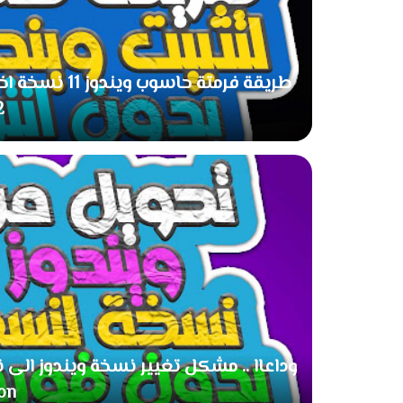
H2
ion