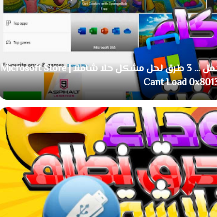
قل وداعا لمشكل متجر ميكروسوفت لا يحمل ... 3 طرق لحل مشكل حلا شاملا | Microsoft Store
Cant Load 0x801