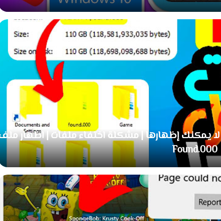
ا يمكنك إظهارها | مشكلة اختفاء ملفات | اظهار ملف
Found.000