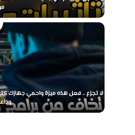
مو
وداعا