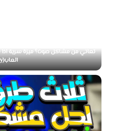
تعاني من مشاكل صوت؟ ميزة سرية اذ
العابFPS (CS-Call of duty)