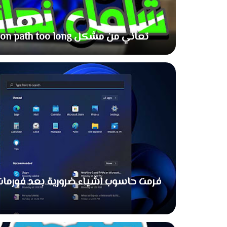
تعاني من مشكل destination path too long اليك حل | ثلاث طرق لحل مشكل نهائيا