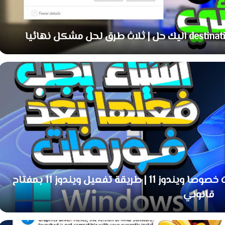
فرمت حاسوب اشياء ضرورية بعد فورمات خصوصا ويندوز 11 | طريقة تفعيل ويندوز 11 بمفتاح
قانوني