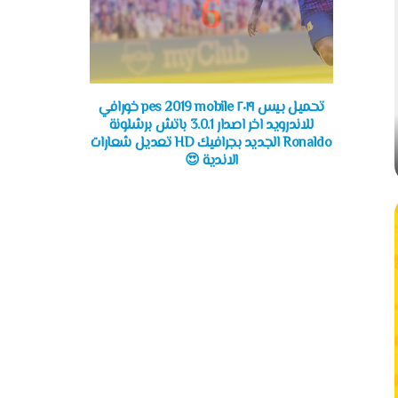
تحميل بيس ٢٠١٩ pes 2019 mobile خورافي
للاندرويد اخر اصدار 3.0.1 باتش برشلونة
Ronaldo الجديد بجرافيك HD تعديل شعارات
الاندية 😍