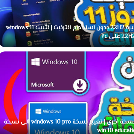
طريقة فرمتة حاسوب ويندوز 11 نسخة اخيرة 22H2 بدون استخدام انترنيت | تثبيت windows 11
22 على Pc
وداعاا .. مشكل تغيير نسخة ويندوز الى نسخة اخرى | تغيير نسخة windows 10 pro الى نسخة
win 10 educat