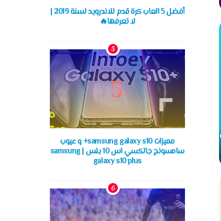
أفضل 5 العاب كرة قدم للاندرويد لسنة 2019 |
لا تعرفها🔥
مميزات samsung galaxy s10+ و عيوب
سامسونج جالكسي اس 10 بلس | samsung
galaxy s10 plus