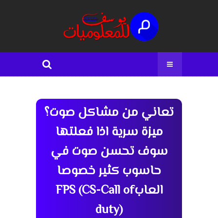
تعاني من مشاكل صوت؟
ميزة سرية اذا فعلتها
سوف تحسن صوت في
حاسوب كثير خصوصا
العابFPS (CS-Call of
duty)