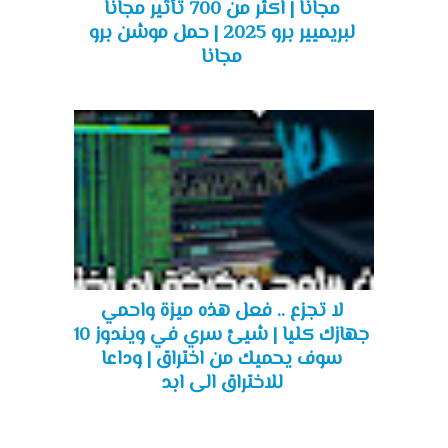
مجانا | اكثر من 700 تأثير مجانا
لبريميير برو 2025 | حمل موشن برو
مجانا
لا تجزع .. فعل هذه ميزة واحمي
جهازك كليا | شيئ سري في ويندوز 10
سوف يحميك من اختراق | وداعا
للاختراق الى ابد