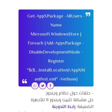
Get-AppXPackage -AllUsers -
Name
Microsoft.WindowsStore |
Foreach {Add-AppxPackage -
DisableDevelopmentMode -
Register
"$($_.InstallLocation)\AppXM
anifest.xml" -Verbose}
- حلقات حول نظام ويندوز:
حل مشكلة تثبيت ويندوز 11 للأجهزة
الضعيفة:
رابط التدوينة