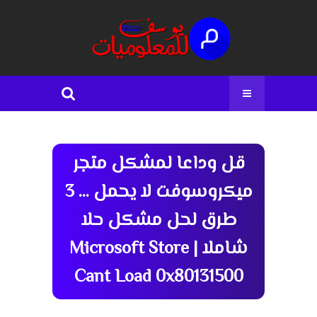
قل وداعا لمشكل متجر
ميكروسوفت لا يحمل ... 3
طرق لحل مشكل حلا
شاملا | Microsoft Store
Cant Load 0x80131500