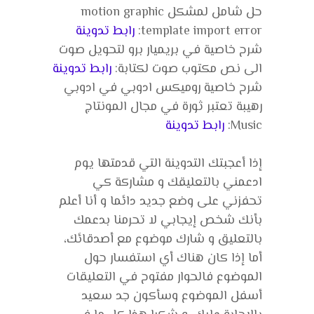
حل شامل لمشكل motion graphic
template import error:
رابط تدوينة
شرح خاصية في بريميار برو لتحويل صوت
الى نص مكتوب صوت لكتابة:
رابط تدوينة
شرح خاصية روميكس ادوبي في ادوبي
رهيبة تعتبر ثورة في مجال المونتاج
Music:
رابط تدوينة
إذا أعجبتك التدوينة التي قدمتها يوم
ادعمني بالتعليقك و مشاركة كي
تحفزني على وضع جديد دائما و أنا أعلم
بأنك شخص إيجابي لا تحرمنا بدعمك
بالتعليق و شارك موضوع مع أصدقائك،
أما إذا كان هناك أي استفسار حول
الموضوع فالحوار مفتوح في التعليقات
أسفل الموضوع وسأكون جد سعيد