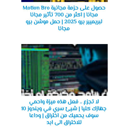
حصول على حزمة مجانية Motion Bro
مجانا | اكثر من 700 تأثير مجانا
لبريميير برو 2025 | حمل موشن برو
مجانا
لا تجزع .. فعل هذه ميزة واحمي
جهازك كليا | شيئ سري في ويندوز 10
سوف يحميك من اختراق | وداعا
للاختراق الى ابد