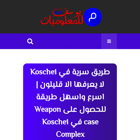
طريق سرية في Koschei
لا يعرفها الا قليلون |
اسرع واسهل طريقة
للحصول على Weapon
case في Koschei
Complex