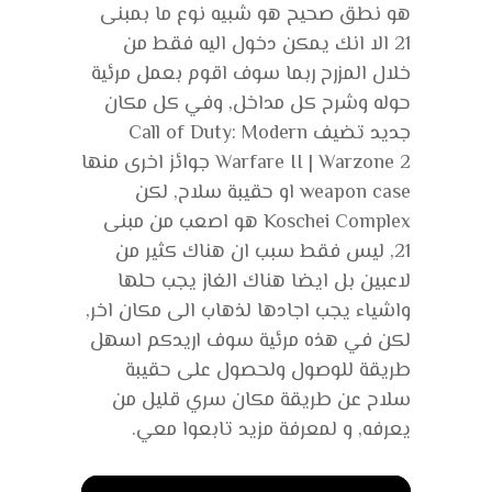
هو نطق صحيح هو شبيه نوع ما بمبنى
21 الا انك يمكن دخول اليه فقط من
خلال المزرح ربما سوف اقوم بعمل مرئية
حوله وشرح كل مداخل, وفي كل مكان
جديد تضيف Call of Duty: Modern
Warfare II | Warzone 2 جوائز اخرى منها
weapon case او حقيبة سلاح, لكن
Koschei Complex هو اصعب من مبنى
21, ليس فقط سبب ان هناك كثير من
لاعبين بل ايضا هناك الغاز يجب حلها
واشياء يجب اجادها لذهاب الى مكان اخر,
لكن في هذه مرئية سوف اريدكم اسهل
طريقة للوصول ولحصول على حقيبة
سلاح عن طريقة مكان سري قليل من
يعرفه, و لمعرفة مزيد تابعوا معي.