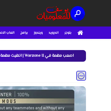
بلوجر
اندرويد
ويندوز
برامج
العاب الاند
اصعب مهمة في Warzone II | انهيت مهمة مستحيلة Lone Hunter في Call of Duty Warzone 2 DMZ