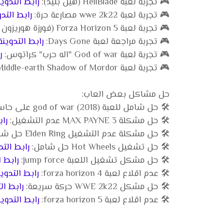
🎮 تجربة لعبة HellBlade (هيل بليد):
رابط التدوين
🎮 تجربة لعبة wwe 2k22 مصارعة حرة:
رابط التدو
🎮 تجربة لعبة Forza Horizon 5 (فورزة هوريزون 5):
🎮 تجربة مراجعة لعبة Days Gone:
رابط التدوينة
🎮 تجربة لعبة God of war "اله حرب" كراتوس:
ر
🎮 تجربة لعبة Middle-earth Shadow of Mordor افضل لعبة:
حل مشاكل بعض العاب:
🛠️ حل شامل للعبة god of war (2018) على حاسوب:
🛠️ حل مشكلة MAX PAYNE 3 عدم التشغيل:
راب
🛠️ حل مشكلة عدم التشغيل Elden Ring حل شامل:
🛠️ حل تشغيل Hot Wheels حل شامل:
رابط التد
🛠️ حل مشكل تشغيل اللعبة jump force:
رابط ا
🛠️ عدم اقلاع لعبة forza horizon 4:
رابط التدوين
🛠️ حل مشكل WWE 2k22 حركة سريعة:
رابط ال
🛠️ عدم اقلاع لعبة forza horizon 5:
رابط التدوين