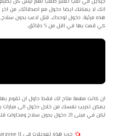
جيدين في لعب تعتبر صعب لهم ليس كل بطبع, س
هذه مرئية, دخول لوحدك, قتل لاعب بدون سلاح,
كي قمت بها في اقل من 5 دقائق.
ان كانت مهمة متاح لك فقط حاول ان تقوم بها,
يمكن تدريب نفسك من خلال دخول الى مبارات بدو
لكن في مبنى 21 دخول بدون سلاح ومحاولت قتل ورفع مستوى خاص بي وعدم تركيز فقط على سلاح.