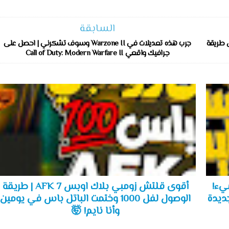
السابقة
اسهل طريقة
جرب هذه تعديلات في Warzone II وسوف تشكرني | احصل على
جرافيك واقعي Call of Duty: Modern Warfare II
ير كل شيء!
أقوى قلتش زومبي بلاك اوبس 7 AFK | طريقة
جديدة
الوصول لفل 1000 وختمت الباتل باس في يومين
وأنا نايم! 🤯