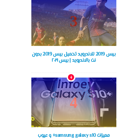
بيس 2019 للاندرويد تحميل بيس 2019 بدون
نت بالاندرويد | بيس ٢٠١٩
مميزات samsung galaxy s10+ و عيوب