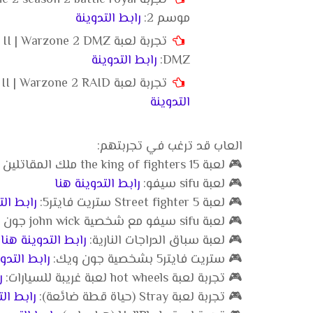
موسم 2:
رابط التدوينة
DMZ:
رابط التدوينة
تجربة لعبة Call of Duty: Modern Warfare II | Warzone 2 RAID قصة RAID:
التدوينة
العاب قد ترغب في تجربتهم:
🎮 لعبة the king of fighters 15 ملك المقاتلين 15:
🎮 لعبة sifu سيفو:
رابط التدوينة هنا
🎮 لعبة Street fighter 5 ستريت فايتر5:
رابط الت
🎮 لعبة sifu سيفو مع شخصية john wick جون ويك:
🎮 لعبة سباق الدراجات النارية:
رابط التدوينة هنا
🎮 ستريت فايتر5 بشخصية جون ويك:
رابط التدو
🎮 تجربة لعبة hot wheels لعبة غريبة للسيارات:
ر
🎮 تجربة لعبة Stray (حياة قطة ضائعة):
رابط الت