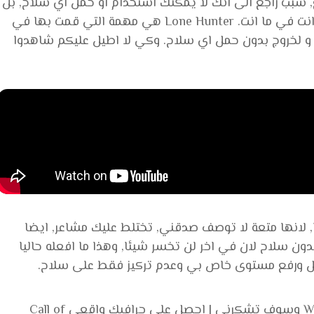
بب راجع الى انك لا يمكنك استخدام او حمل اي سلاح, بل
انك لا يمكنك ايضا دخول مع اصدقائك, من اخر انت في ما انت. Lone Hunter هي مهمة التي قمت بها في
 و لخروج بدون حمل اي سلاح. وكي لا اطيل عليكم شاهدوا
 لانها متعة لا توصف صدقني, تختلط عليك مشاعر, ايضا
ن سلاح لان في اخر لن تخسر شيئا, وهذا ما افعله حاليا
جرب هذه تعديلات في Warzone II وسوف تشكرني | احصل على جرافيك واقعي Call of