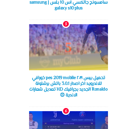
سامسونج جالكسي اس 10 بلس | samsung
galaxy s10 plus
تحميل بيس ٢٠١٩ pes 2019 mobile خورافي
للاندرويد اخر اصدار 3.0.1 باتش برشلونة
Ronaldo الجديد بجرافيك HD تعديل شعارات
الاندية 😍