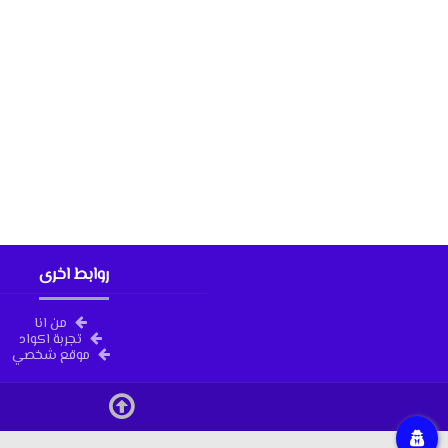
روابط اخرى
من انا
تجربة اكواد
موقع شخصي