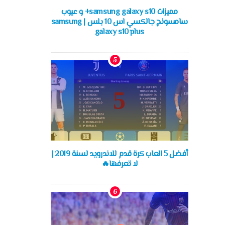
مميزات samsung galaxy s10+ و عيوب
سامسونج جالكسي اس 10 بلس | samsung
galaxy s10 plus
أفضل 5 العاب كرة قدم للاندرويد لسنة 2019 |
لا تعرفها🔥