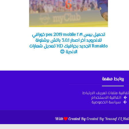
تحميل بيس ٢٠١٩ pes 2019 mobile خورافي
للاندرويد اخر اصدار 3.0.1 باتش برشلونة
Ronaldo الجديد بجرافيك HD تعديل شعارات
الاندية 😍
روابط مهمة
تفاقية ملفات تعريف الارتباط
اتفاقية الاستخدام
سياسة الخصوصية
With
Created By
Created By
Youssef EL Hal