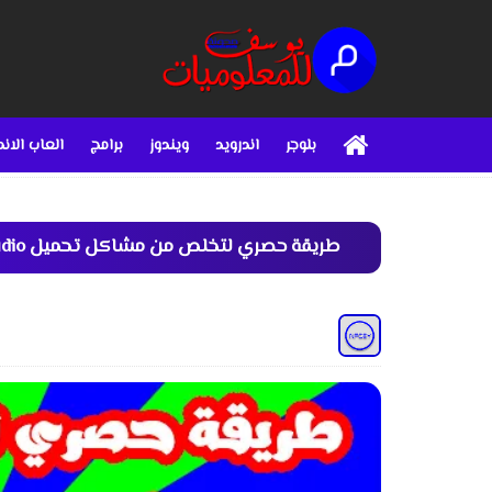
بلوجر
اندرويد
ويندوز
برامج
العاب الاند
طريقة حصري لتخلص من مشاكل تحميل android studio و SDK خاصة به قل وداعا لهذه مشاكل من الأن