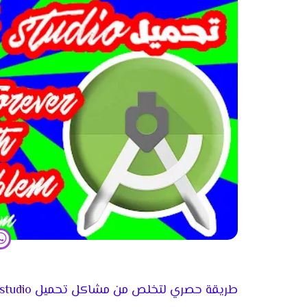
طريقة حصري لتخلص من مشاكل تحميل android studio و SDK خاصة به قل وداعا لهذه مشاكل من الأن