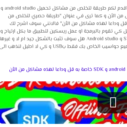
سلام عليكم في هذا الدرس ان شاء الله سوف اقدم لكم طريقة لتخلص من مشاكل تحميل android studio و
اكل من الأن و كما ترى في عنوان "طريقة حصري لتخلص من
android studi و SDK خاصة به قل وداعا لهذه مشاكل من الأن" فالانني سوف اشرح لك
 تقوم بالبرمجة او عمل ريسكين لتطبيق ما بكل ارتياح و
عمل ايضا فرمطة للحاسوب بدون خوف على SDK و Android studio هل سوف تثبت بالشكل جيد ام لا و غيرها
من هذه مشاكل كما يمكن ان تستعمله في جميع حواسيب الخاص بك فقط بUSB و كي لا اطيل لنذهب ال