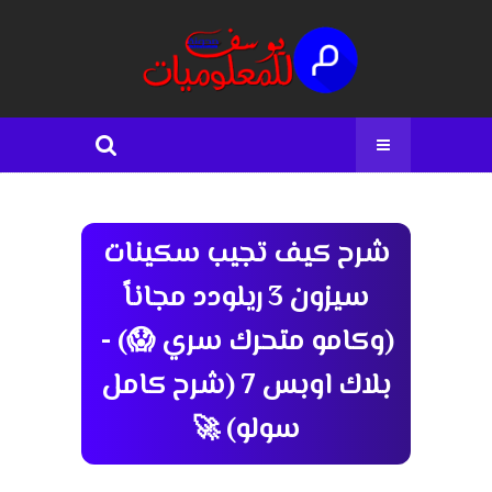
شرح كيف تجيب سكينات
سيزون 3 ريلودد مجاناً
(وكامو متحرك سري 😱) -
بلاك اوبس 7 (شرح كامل
سولو) 🚀