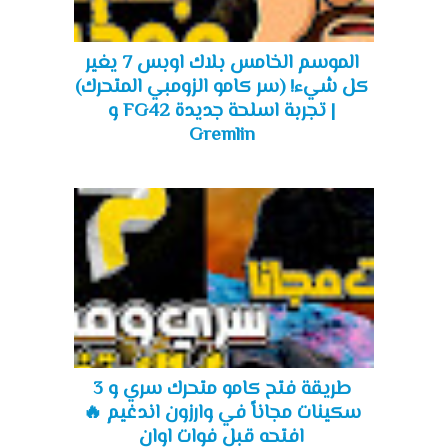
الموسم الخامس بلاك اوبس 7 يغير
كل شيء! (سر كامو الزومبي المتحرك)
| تجربة اسلحة جديدة FG42 و
Gremlin
طريقة فتح كامو متحرك سري و 3
سكينات مجاناً في وارزون اندغيم 🔥
افتحه قبل فوات اوان