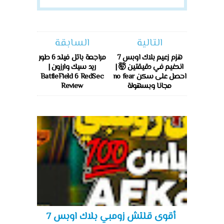
التالية
السابقة
هزم زعيم بلاك اوبس 7
مراجعة باتل فيلد 6 طور
اندغيم في دقيقتين 🤯 |
ريد سيك وارزون |
احصل على سكن no fear
BattleField 6 RedSec
مجانا وبسهولة
Review
أقوى قلتش زومبي بلاك اوبس 7