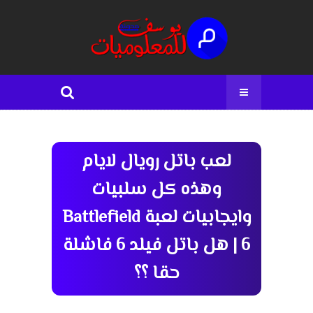
لعب باتل رويال لايام
وهذه كل سلبيات
وايجابيات لعبة Battlefield
6 | هل باتل فيلد 6 فاشلة
حقا ؟؟