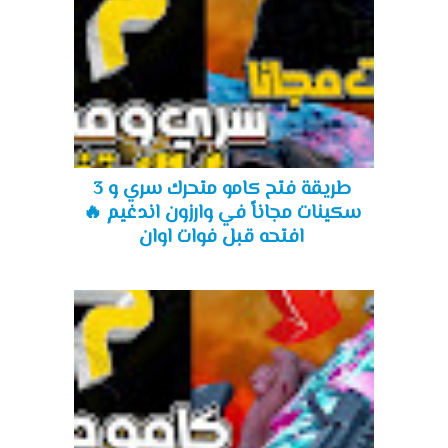
طريقة فتح كامو متحرك سري و 3
سكينات مجاناً في وارزون اندغيم 🔥
افتحه قبل فوات اوان