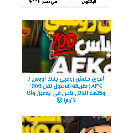
البانتيون
في صغر 👨‍🦱✨
أقوى قلتش زومبي بلاك اوبس 7
AFK | طريقة الوصول لفل 1000
وختمت الباتل باس في يومين وأنا
نايم! 🤯