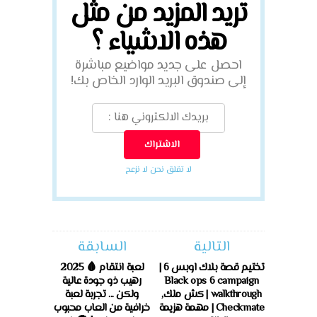
تريد المزيد من مثل
هذه الاشياء ؟
احصل على جديد مواضيع مباشرة
إلى صندوق البريد الوارد الخاص بك!
لا تقلق نحن لا نزعج
التالية
السابقة
تختيم قصة بلاك اوبس 6 |
لعبة انتقام 🩸 2025
Black ops 6 campaign
رهيب ذو جودة عالية
walkthrough | كش ملك,
ولكن ... تجربة لعبة
Checkmate | مهمة هزيمة
خرافية من العاب محبوب