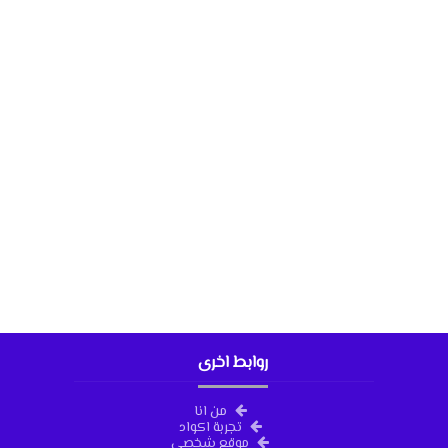
روابط اخرى
من انا
تجربة اكواد
موقع شخصي