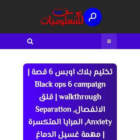
تختيم بلاك اوبس 6 قصة |
Black ops 6 campaign
walkthrough | قلق
الانفصال, Separation
Anxiety, المرايا المتكسرة
| مهمة غسيل الدماغ