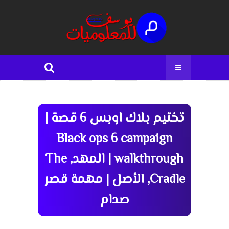
تختيم بلاك اوبس 6 قصة |
Black ops 6 campaign
walkthrough | المهد, The
Cradle, الأصل | مهمة قصر
صدام