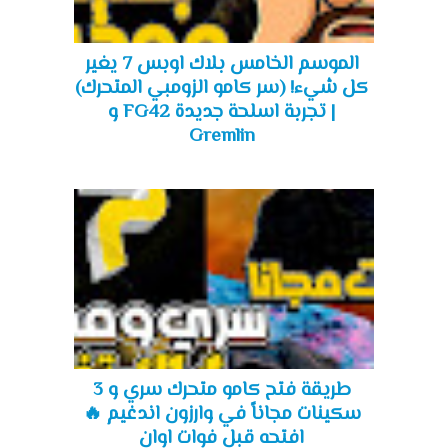
الموسم الخامس بلاك اوبس 7 يغير
كل شيء! (سر كامو الزومبي المتحرك)
| تجربة اسلحة جديدة FG42 و
Gremlin
طريقة فتح كامو متحرك سري و 3
سكينات مجاناً في وارزون اندغيم 🔥
افتحه قبل فوات اوان