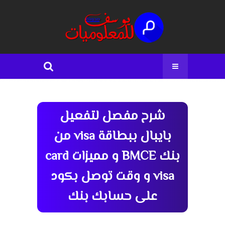
شرح مفصل لتفعيل
بايبال ببطاقة visa من
بنك BMCE و مميزات card
visa و وقت توصل بكود
على حسابك بنك