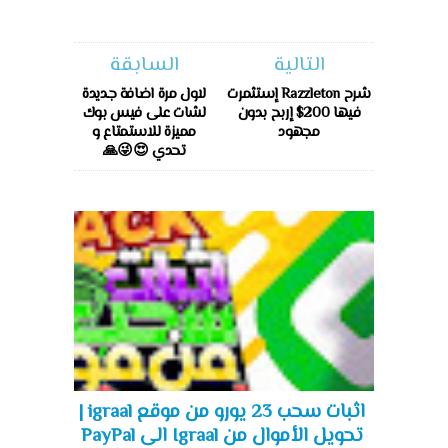
التالية
السابقة
شرح Razzleton إستثمرت
لاول مرة اضافة جديدة
فيها 200$ إربح بدون
لشات على فيس بوك
مجهود
مميزة للاستمتاع و
تحدي 😍😜🙏
اثبات سحب 23 يورو من موقع igraal |
تحويل الأموال من Igraal الى PayPal