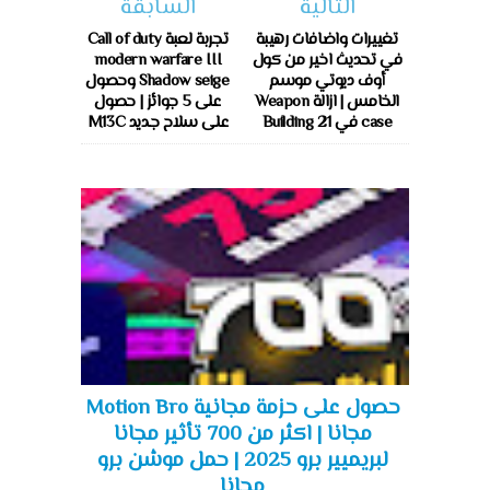
التالية
السابقة
تغييرات واضافات رهيبة
تجربة لعبة Call of duty
في تحديث اخير من كول
modern warfare III
أوف ديوتي موسم
Shadow seige وحصول
الخامس | ازالة Weapon
على 5 جوائز | حصول
case في Building 21
على سلاح جديد M13C
حصول على حزمة مجانية Motion Bro
مجانا | اكثر من 700 تأثير مجانا
لبريميير برو 2025 | حمل موشن برو
مجانا