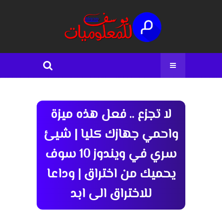
لا تجزع .. فعل هذه ميزة
واحمي جهازك كليا | شيئ
سري في ويندوز 10 سوف
يحميك من اختراق | وداعا
للاختراق الى ابد