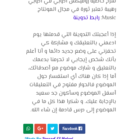
شرح خاصية روميكس ادوبي في ادوبي
رهيبة تعتبر ثورة في مجال المونتاج
Music:
رابط تدوينة
إذا أعجبتك التدوينة التي قدمتها يوم
ادعمني بالتعليقك و مشاركة كي
تحفزني على وضع جديد دائما و أنا أعلم
بأنك شخص إيجابي لا تحرمنا بدعمك
بالتعليق و شارك موضوع مع أصدقائك،
أما إذا كان هناك أي استفسار حول
الموضوع فالحوار مفتوح في التعليقات
أسفل الموضوع وسأكون جد سعيد
بالإجابة عليك. و شكرا هذا كل ما في
الموضوع إلى درس قادمة إن شاء الله.
Facebook

Wrote By
Youssef EL Haloui