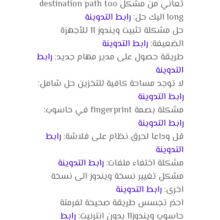
تعاني من مشكل destination path too
long اليك حل:
رابط التدوينة
حل مشكلة تثبيت ويندوز 11 للأجهزة
الضعيفة:
رابط التدوينة
طريقة حصول على مدير مهام جديد:
رابط
التدوينة
لا توجد مساحة كافية للتخزين حل شامل:
رابط التدوينة
مشكلة بصمة fingerprint في حاسوب:
رابط التدوينة
قل وداعا لحرق نظام على فلاشة:
رابط
التدوينة
مشكلة اختفاء ملفات:
رابط التدوينة
مشكل تغيير نسخة ويندوز الى نسخة
اخرى:
رابط التدوينة
احذر تجسس طريقة صحيحة لفرمتة
حاسوب ويندوز11 بدون انترنيت:
رابط