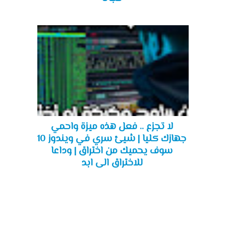
لا تجزع .. فعل هذه ميزة واحمي
جهازك كليا | شيئ سري في ويندوز 10
سوف يحميك من اختراق | وداعا
للاختراق الى ابد