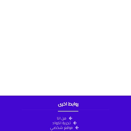
روابط اخرى
من انا
تجربة اكواد
موقع شخصي