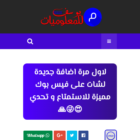
لاول مرة اضافة جديدة
لشات على فيس بوك
مميزة للاستمتاع و تحدي
😍😜🙏
Whatsapp 