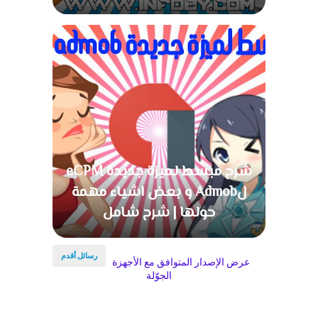
شرح مبسط لميزة جديدة eCPM
لAdmob و بعض اشياء مهمة
حولها | شرح شامل
رسائل أقدم
عرض الإصدار المتوافق مع الأجهزة
الجوّلة