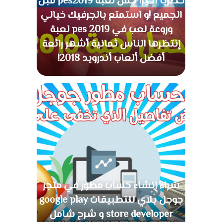
حصريا أخيرا حمل لعبة pes2019 قبل
الجميع !و استمتع بالجرفيك خيالي
وروعة لعب في pes 2019 لعبة
إنتظرها الناس ثمانية أشهر رائعة
أفضل ألعاب أندرويد 2018!
شراء إنشاء حساب مطور في متجر
جوجل بلاي للتطبيقات google play
store developer و شرح شامل