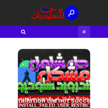
وداعااا مشكل في اندرويد ستوديو
INSTALL_FAILED_USER_RESTRIC