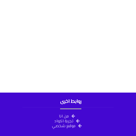
روابط اخرى
من انا
تجربة اكواد
موقع شخصي