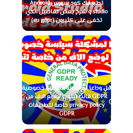
تطبيقك كود سورس Android
studio و شرح بعض تفاصيل الذي
تخفى على كثيرون (eu gdpr)
قل وداعا لمشكلة سياسة خصوصية
GDPR قالب لبلوجر لوضع الاف من
privacy policy خاصة لتطبيقات
GDPR