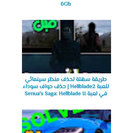
6Gb
طريقة سهلة لحذف منظر سينمائي
للعبة Hellblade2 | حذف حواف سوداء
في لعبة Senua's Saga: Hellblade II