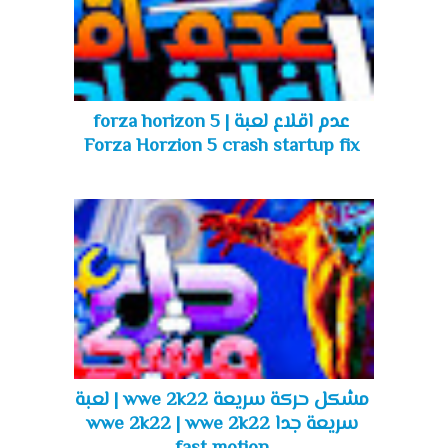
عدم اقلاع لعبة forza horizon 5 |
Forza Horzion 5 crash startup fix
مشكل حركة سريعة wwe 2k22 | لعبة
سريعة جدا wwe 2k22 | wwe 2k22