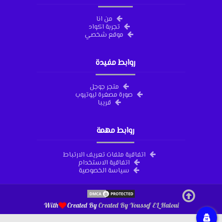
من انا
تجربة اكواد
موقع شخصي
روابط مفيدة
متجر جوجل
صورة مصغرة ليوتيوب
قريبا
روابط مهمة
اتفاقية ملفات تعريف الارتباط
اتفاقية الاستخدام
سياسة الخصوصية
With
Created By
Created By
Youssef EL Haloui