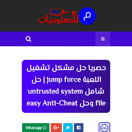
حصريا حل مشكل تشغيل
اللعبة jump force | حل
شامل untrusted system
file وحل easy Anti-Cheat
Whatsapp 