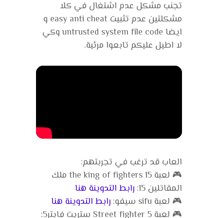
تجنب مشكل عدم اشتغال في كلا
مشكلتين عدم تثبيت easy anti cheat و
ايضا untrusted system file code وكي
لا اطيل عليكم تابعوا مرئية.
العاب قد ترغب في تجربتهم:
🎮 لعبة the king of fighters 15 ملك
المقاتلين 15:
رابط التدوينة هنا
🎮 لعبة sifu سيفو:
رابط التدوينة هنا
🎮 لعبة Street fighter 5 ستريت فايتر5: