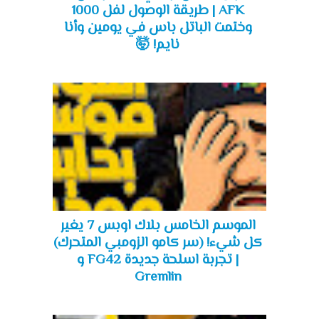
AFK | طريقة الوصول لفل 1000
وختمت الباتل باس في يومين وأنا
نايم! 🤯
الموسم الخامس بلاك اوبس 7 يغير
كل شيء! (سر كامو الزومبي المتحرك)
| تجربة اسلحة جديدة FG42 و
Gremlin