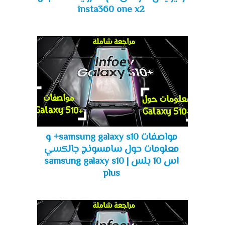
insta360 one x2
مواصفات samsung galaxy s10+ و
معلومات حول سامسونج جالكسي
اس 10 بلس | samsung galaxy s10
plus