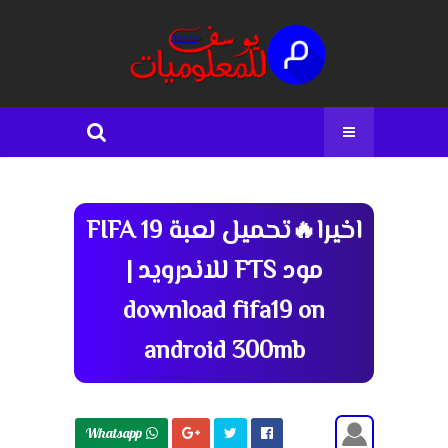
اخيرا🔥تحميل لعبة FIFA 19
مود FTS للاندرويد |
download fifa19 on
android 300mb
Whatsapp 