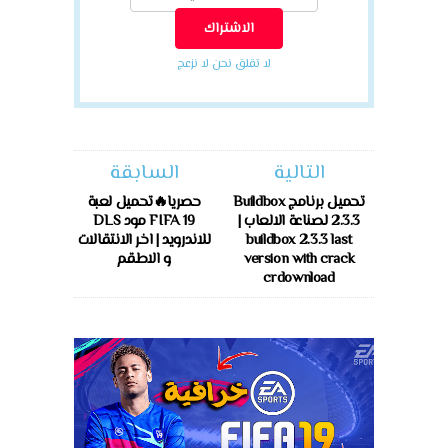
لا تقلق نحن لا نزعج
التالية
السابقة
تحميل برنامج Buildbox
حصريا🔥تحميل لعبة
2.3.3 لصناعة الالعاب |
FIFA 19 مود DLS
buildbox 2.3.3 last
للاندرويد | اخر الانتقالات
version with crack
و الاطقم
crdownload