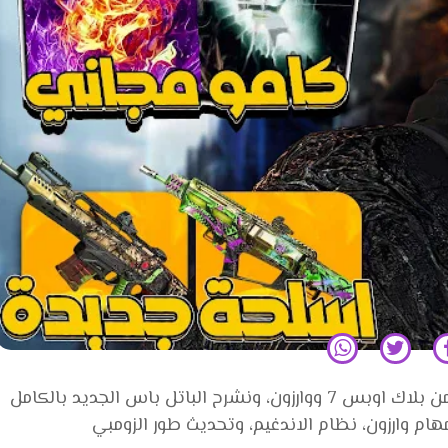
في هذه المرئية نستعرض جديد الموسم الرابع من بلاك اوبس 7 ووارزون، ونشرح الباتل باس الجديد بالكامل
ام وارزون، نظام الاندغيم، وتحديث طور الزومبي