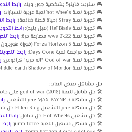
🎮 ستريت فايتر5 بشخصية جون ويك:
رابط التدو
🎮 تجربة لعبة hot wheels لعبة غريبة للسيارات:
ر
🎮 تجربة لعبة Stray (حياة قطة ضائعة):
رابط الت
🎮 تجربة لعبة HellBlade (هيل بليد):
رابط التدوين
🎮 تجربة لعبة wwe 2k22 مصارعة حرة:
رابط التدو
🎮 تجربة لعبة Forza Horizon 5 (فورزة هوريزون 5):
🎮 تجربة مراجعة لعبة Days Gone:
رابط التدوينة
🎮 تجربة لعبة God of war "اله حرب" كراتوس:
ر
🎮 تجربة لعبة Middle-earth Shadow of Mordor افضل لعبة:
حل مشاكل بعض العاب:
🛠️ حل شامل للعبة god of war (2018) على حاسوب:
🛠️ حل مشكلة MAX PAYNE 3 عدم التشغيل:
راب
🛠️ حل مشكلة عدم التشغيل Elden Ring حل شامل:
🛠️ حل تشغيل Hot Wheels حل شامل:
رابط التد
🛠️ حل مشكل تشغيل اللعبة jump force:
رابط ا
🛠️ عدم اقلاع لعبة forza horizon 4:
رابط التدوين