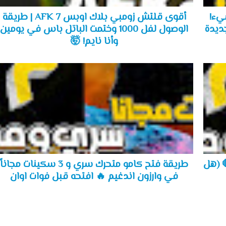
ير كل شيء!
أقوى قلتش زومبي بلاك اوبس 7 AFK | طريقة
جديدة
الوصول لفل 1000 وختمت الباتل باس في يومين
وأنا نايم! 🤯
 (هل
طريقة فتح كامو متحرك سري و 3 سكينات مجاناً
في وارزون اندغيم 🔥 افتحه قبل فوات اوان