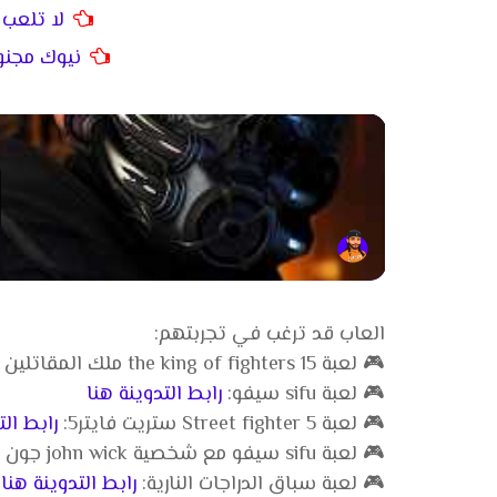
لا تلعب Black Ops 7 قبل مشاهدة هذ
نيوك مجنونة 
العاب قد ترغب في تجربتهم:
🎮 لعبة the king of fighters 15 ملك المقاتلين 15:
🎮 لعبة sifu سيفو:
رابط التدوينة هنا
🎮 لعبة Street fighter 5 ستريت فايتر5:
رابط الت
🎮 لعبة sifu سيفو مع شخصية john wick جون ويك:
🎮 لعبة سباق الدراجات النارية:
رابط التدوينة هنا