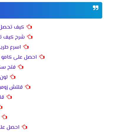
كيف تحصل ع
شرح كيف تجيب سك
اسرع طريق
احصل على كامو س
فتح سكو
لون 
قلتش زومبي 500 الف اكسبي بلا
قل
احصل على سكن  fear