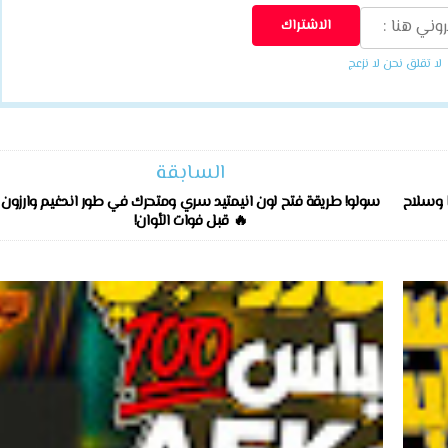
لا تقلق نحن لا نزعج
السابقة
رسمياً: كيف تجيب التمويه السري مجاناً! 🔥 حدث Illicit Cargo وسلاح
سولو! طريقة فتح لون انيمتيد سري ومتحرك في طور اندغيم وارزون
🔥 قبل فوات الأوان!