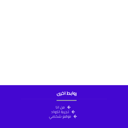
روابط اخرى
من انا
تجربة اكواد
موقع شخصي