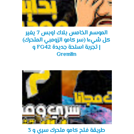
الموسم الخامس بلاك اوبس 7 يغير
كل شيء! (سر كامو الزومبي المتحرك)
| تجربة اسلحة جديدة FG42 و
Gremlin
طريقة فتح كامو متحرك سري و 3