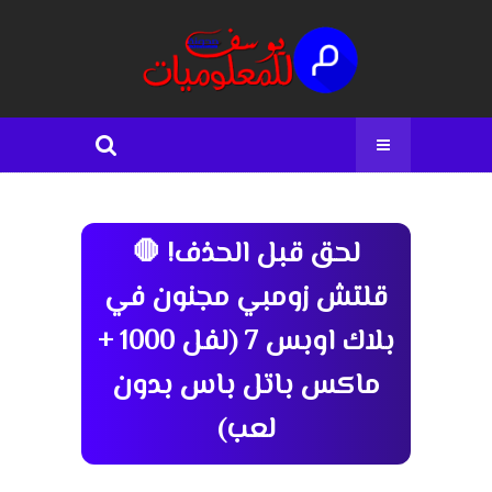
لحق قبل الحذف! 🛑
قلتش زومبي مجنون في
بلاك اوبس 7 (لفل 1000 +
ماكس باتل باس بدون
لعب)